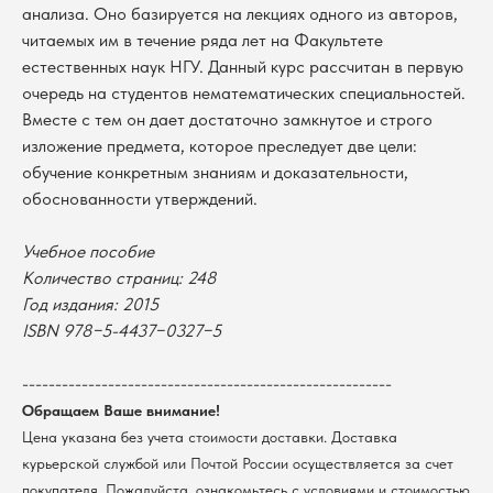
анализа. Оно базируется на лекциях одного из авторов,
читаемых им в течение ряда лет на Факультете
естественных наук НГУ. Данный курс рассчитан в первую
очередь на студентов нематематических специальностей.
Вместе с тем он дает достаточно замкнутое и строго
изложение предмета, которое преследует две цели:
обучение конкретным знаниям и доказательности,
обоснованности утверждений.
Учебное пособие
Количество страниц: 248
В каталог
Год издания: 2015
ISBN 978−5-4437−0327−5
Оплата
Новосибирский государственный
университет
Возврат
г. Новосибирск, ул. Пирогова, 3
--------------------------------------------------------
Доставка
ИНН 5408106490
Обращаем Ваше внимание!
КПП 540801001
Мерч НГУ
Цена указана без учета стоимости доставки. Доставка
Контакты
курьерской службой или Почтой России осуществляется за счет
покупателя. Пожалуйста, ознакомьтесь с условиями и стоимостью