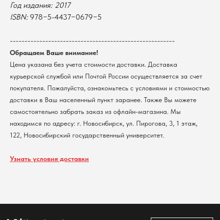
Год издания: 2017
университет
Возврат
г. Новосибирск, ул. Пирогова, 3
ISBN:
978−5-4437−0679−5
Доставка
ИНН 5408106490
КПП 540801001
Мерч НГУ
--------------------------------------------------------
Контакты
Обращаем Ваше внимание!
Цена указана без учета стоимости доставки. Доставка
Политика обработки персональных данных
курьерской службой или Почтой России осуществляется за счет
Согласие на обработку персональных данных
покупателя. Пожалуйста, ознакомьтесь с условиями и стоимостью
пользователей сайта
доставки в Ваш населенный пункт заранее. Также Вы можете
@2026 Новосибирский государственный университет.
Все права защищены
самостоятельно забрать заказ из офлайн-магазина. Мы
находимся по адресу: г. Новосибирск, ул. Пирогова, 3, 1 этаж,
122, Новосибирский государственный университет.
Узнать условия доставки