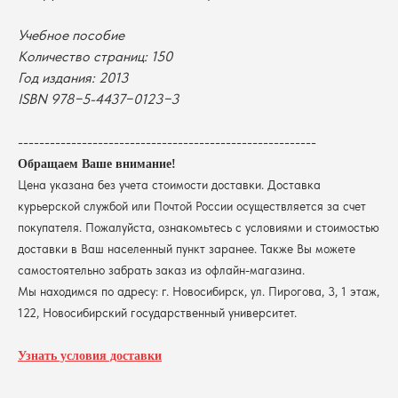
В каталог
Учебное пособие
Оплата
Новосибирский
Количество страниц: 150
государственный университет
Возврат
г. Новосибирск, ул. Пирогова, 3
Год издания: 2013
Доставка
ИНН 5408106490
ISBN 978−5-4437−0123−3
КПП 540801001
Мерч НГУ
Контакты
--------------------------------------------------------
Обращаем Ваше внимание!
Политика обработки персональных данных
Цена указана без учета стоимости доставки. Доставка
Согласие на обработку персональных данных
курьерской службой или Почтой России осуществляется за счет
пользователей сайта
покупателя. Пожалуйста, ознакомьтесь с условиями и стоимостью
@2026 Новосибирский государственный университет.
Все права защищены
доставки в Ваш населенный пункт заранее. Также Вы можете
самостоятельно забрать заказ из офлайн-магазина.
Мы находимся по адресу: г. Новосибирск, ул. Пирогова, 3, 1 этаж,
122, Новосибирский государственный университет.
Узнать условия доставки