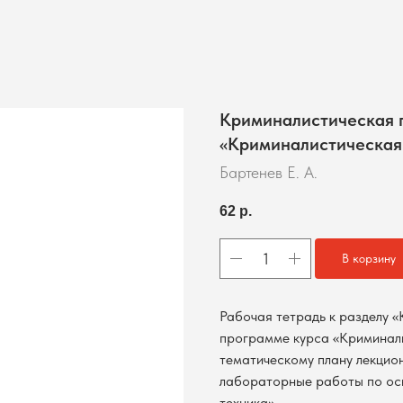
Криминалистическая п
«Криминалистическая
Бартенев Е. А.
62
р.
В корзину
Рабочая тетрадь к разделу 
программе курса «Криминали
тематическому плану лекцио
лабораторные работы по ос
техника».