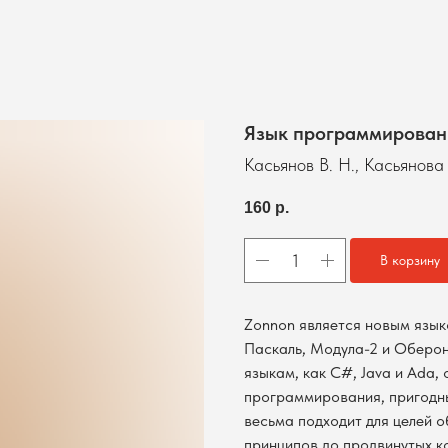
Язык программирован
Касьянов В. Н., Касьянова 
160
р.
В корзину
Zonnon является новым язы
Паскаль, Модула-2 и Оберон
языкам, как C#, Java и Ada
программирования, пригодны
весьма подходит для целей 
принципов до продвинутых к