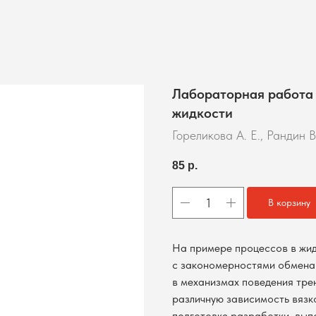
Лабораторная работа 
жидкости
Гореликова А. Е., Рандин В
85
р.
В корзину
На примере процессов в жид
с закономерностями обмена 
в механизмах поведения тре
различную зависимость вязко
подготовке разработки, вып