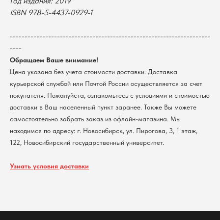
Год издания: 2019
Новосибирский государственный
университет
Возврат
ISBN 978-5-4437-0929-1
г. Новосибирск, ул. Пирогова, 3
Доставка
ИНН 5408106490
--------------------------------------------------------------------
КПП 540801001
Мерч НГУ
----
Контакты
Обращаем Ваше внимание!
Цена указана без учета стоимости доставки. Доставка
Политика обработки персональных данных
курьерской службой или Почтой России осуществляется за счет
Согласие на обработку персональных данных
пользователей сайта
покупателя. Пожалуйста, ознакомьтесь с условиями и стоимостью
доставки в Ваш населенный пункт заранее. Также Вы можете
@2026 Новосибирский государственный университет.
Все права защищены
самостоятельно забрать заказ из офлайн-магазина. Мы
находимся по адресу: г. Новосибирск, ул. Пирогова, 3, 1 этаж,
122, Новосибирский государственный университет.
Узнать условия доставки