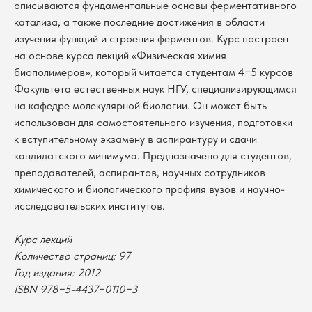
описываются фундаментальные основы ферментативного
катализа, а также последние достижения в области
изучения функций и строения ферментов. Курс построен
на основе курса лекций «Физическая химия
биополимеров», который читается студентам 4−5 курсов
Факультета естественных наук НГУ, специализирующимся
на кафедре молекулярной биологии. Он может быть
использован для самостоятельного изучения, подготовки
к вступительному экзамену в аспирантуру и сдачи
кандидатского минимума. Предназначено для студентов,
преподавателей, аспирантов, научных сотрудников
химического и биологического профиля вузов и научно-
исследовательских институтов.
Курс лекций
В каталог
Количество страниц: 97
Оплата
Год издания: 2012
Новосибирский государственный
университет
Возврат
ISBN 978−5-4437−0110−3
г. Новосибирск, ул. Пирогова, 3
Доставка
ИНН 5408106490