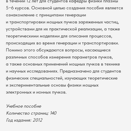
в течении 12 лет для студентов кафедры физики плазмы
5−6 курсов. Основной целью создания пособия является
ознакомление с принципами генерации
и транспортировки мощных пучков заряженных частиц,
устройствами для их практической реализации, а также
теоретическими моделями для описания процессов,
происходящих во время генерации и транспортировки.
Помимо этого обсуждаются вопросы, касающиеся
различных способов измерения параметров пучков,
а также основных применений мощных пучков в технике
и научных исследованиях. Предназначено для студентов
физических специальностей, изучающих теоретические
и экспериментальные основы физики мощных
электронных и ионных пучков.
В каталог
Учебное пособие
Оплата
Количество страниц: 140
Новосибирский государственный
университет
Год издания: 2012
Возврат
г. Новосибирск, ул. Пирогова, 3
Доставка
ИНН 5408106490