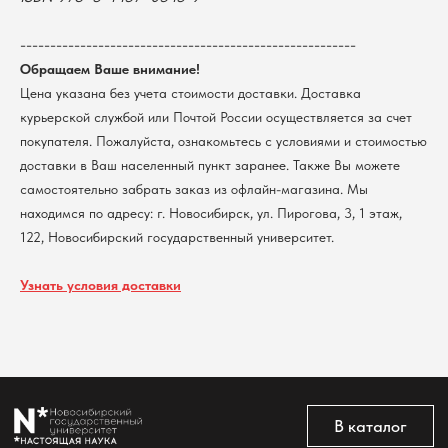
г. Новосибирск, ул. Пирогова, 3
Доставка
ИНН 5408106490
КПП 540801001
Мерч НГУ
--------------------------------------------------------
Контакты
Обращаем Ваше внимание!
Цена указана без учета стоимости доставки. Доставка
курьерской службой или Почтой России осуществляется за счет
Политика обработки персональных данных
покупателя. Пожалуйста, ознакомьтесь с условиями и стоимостью
Согласие на обработку персональных данных
пользователей сайта
доставки в Ваш населенный пункт заранее. Также Вы можете
@2026 Новосибирский государственный университет.
самостоятельно забрать заказ из офлайн-магазина. Мы
Все права защищены
находимся по адресу: г. Новосибирск, ул. Пирогова, 3, 1 этаж,
122, Новосибирский государственный университет.
Узнать условия доставки