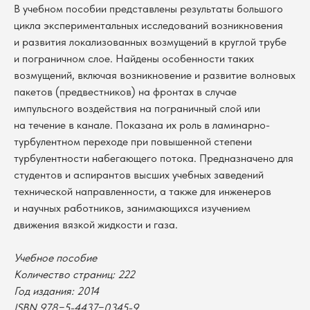
В учебном пособии представлены результаты большого
цикла экспериментальных исследований возникновения
и развития локализованных возмущений в круглой трубе
и пограничном слое. Найдены особенности таких
возмущений, включая возникновение и развитие волновых
пакетов (предвестников) на фронтах в случае
импульсного воздействия на пограничный слой или
на течение в канале. Показана их роль в ламинарно-
турбулентном переходе при повышенной степени
турбулентности набегающего потока. Предназначено для
студентов и аспирантов высших учебных заведений
технической направленности, а также для инженеров
и научных работников, занимающихся изучением
движения вязкой жидкости и газа.
В каталог
Учебное пособие
Количество страниц: 222
Оплата
Новосибирский государственный
Год издания: 2014
университет
Возврат
ISBN 978−5-4437−0345-9