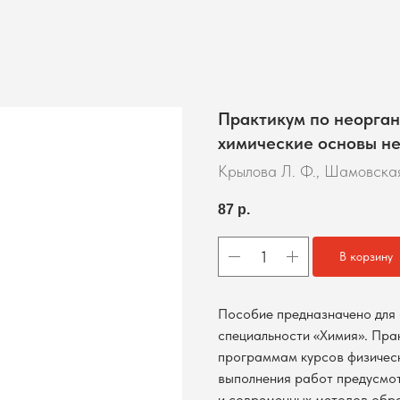
Практикум по неорган
химические основы н
Крылова Л. Ф., Шамовская
87
р.
В корзину
Пособие предназначено для 
специальности «Химия». Пра
программам курсов физическ
выполнения работ предусмо
и современных методов обра