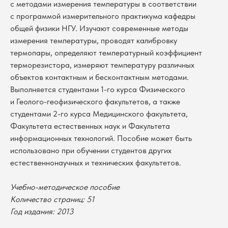
с методами измерения температуры в соответствии
с программой измерительного практикума кафедры
общей физики НГУ. Изучают современные методы
измерения температуры, проводят калибровку
термопары, определяют температурный коэффициент
терморезистора, измеряют температуру различных
объектов контактным и бесконтактным методами.
Выполняется студентами 1-го курса Физического
и Геолого-геофизического факультетов, а также
студентами 2-го курса Медицинского факультета,
Факультета естественных наук и Факультета
информационных технологий. Пособие может быть
использовано при обучении студентов других
естественнонаучных и технических факультетов.
В каталог
Учебно-методическое пособие
Оплата
Количество страниц: 51
Новосибирский государственный
университет
Возврат
Год издания: 2013
г. Новосибирск, ул. Пирогова, 3
Доставка
ИНН 5408106490