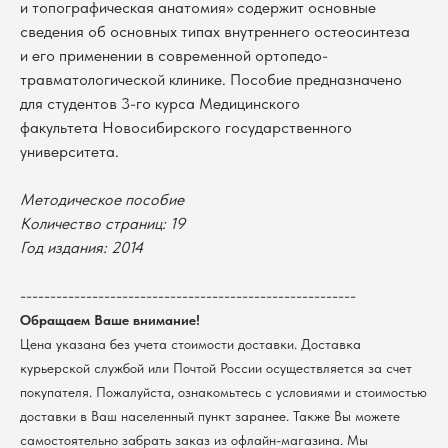
и топографическая анатомия» содержит основные
сведения об основных типах внутреннего остеосинтеза
и его применении в современной ортопедо-
травматологической клинике. Пособие предназначено
для студентов 3-го курса Медицинского
факультета Новосибирского государственного
университета.
Методическое пособие
Количество страниц: 19
В каталог
Год издания: 2014
Оплата
Новосибирский государственный
университет
Возврат
--------------------------------------------------------
г. Новосибирск, ул. Пирогова, 3
Обращаем Ваше внимание!
Доставка
ИНН 5408106490
Цена указана без учета стоимости доставки. Доставка
КПП 540801001
Мерч НГУ
курьерской службой или Почтой России осуществляется за счет
Контакты
покупателя. Пожалуйста, ознакомьтесь с условиями и стоимостью
доставки в Ваш населенный пункт заранее. Также Вы можете
Политика обработки персональных данных
самостоятельно забрать заказ из офлайн-магазина. Мы