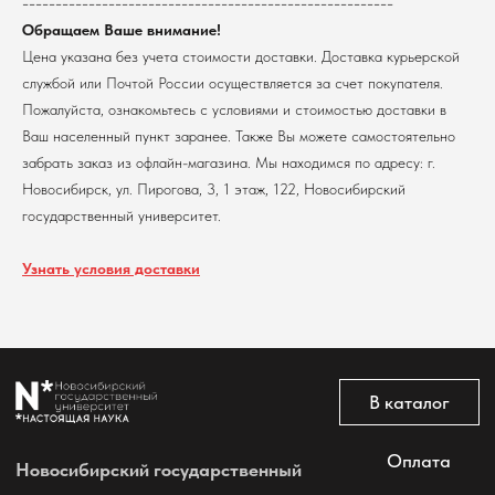
--------------------------------------------------------
В каталог
Обращаем Ваше внимание!
Оплата
Новосибирский государственный
Цена указана без учета стоимости доставки. Доставка курьерской
университет
Возврат
службой или Почтой России осуществляется за счет покупателя.
г. Новосибирск, ул. Пирогова, 3
Доставка
Пожалуйста, ознакомьтесь с условиями и стоимостью доставки в
ИНН 5408106490
КПП 540801001
Ваш населенный пункт заранее. Также Вы можете самостоятельно
Мерч НГУ
забрать заказ из офлайн-магазина. Мы находимся по адресу: г.
Контакты
Новосибирск, ул. Пирогова, 3, 1 этаж, 122, Новосибирский
государственный университет.
Политика обработки персональных данных
Согласие на обработку персональных данных
пользователей сайта
Узнать условия доставки
@2026 Новосибирский государственный университет.
Все права защищены