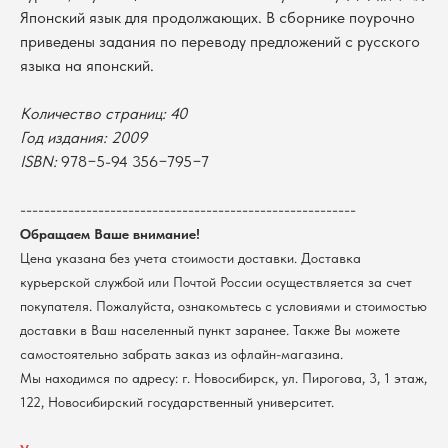
Японский язык для продолжающих. В сборнике поурочно
приведены задания по переводу предложений с русского
языка на японский.
Количество страниц: 40
Год издания: 2009
ISBN:
978−5-94 356−795−7
В каталог
Оплата
--------------------------------------------------------
Новосибирский государственный
университет
Возврат
Обращаем Ваше внимание!
г. Новосибирск, ул. Пирогова, 3
Цена указана без учета стоимости доставки. Доставка
Доставка
ИНН 5408106490
курьерской службой или Почтой России осуществляется за счет
КПП 540801001
Мерч НГУ
покупателя. Пожалуйста, ознакомьтесь с условиями и стоимостью
Контакты
доставки в Ваш населенный пункт заранее. Также Вы можете
самостоятельно забрать заказ из офлайн-магазина.
Политика обработки персональных данных
Мы находимся по адресу: г. Новосибирск, ул. Пирогова, 3, 1 этаж,
Согласие на обработку персональных данных
пользователей сайта
122, Новосибирский государственный университет.
@2026 Новосибирский государственный университет.
Все права защищены