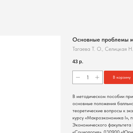
Основные проблемы 
Тагаева Т. О., Селицкая Н
43
р.
В корзину
В методическом пособии при
основные положения балльно
теоретические вопросы к эк
курсу «Макроэкономика I», п
Экономического факультета
«Социология», 030900 «Юри