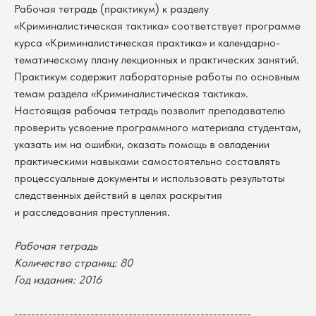
Рабочая тетрадь (практикум) к разделу
«Криминалистическая тактика» соответствует программе
курса «Криминалистическая практика» и календарно-
тематическому плану лекционных и практических занятий.
Практикум содержит лабораторные работы по основным
темам раздела «Криминалистическая тактика».
Настоящая рабочая тетрадь позволит преподавателю
проверить усвоение программного материала студентам,
указать им на ошибки, оказать помощь в овладении
практическими навыками самостоятельно составлять
процессуальные документы и использовать результаты
следственных действий в целях раскрытия
и расследования преступления.
В каталог
Рабочая тетрадь
Количество страниц: 80
Оплата
Новосибирский государственный
Год издания: 2016
университет
Возврат
г. Новосибирск, ул. Пирогова, 3
Доставка
ИНН 5408106490
--------------------------------------------------------