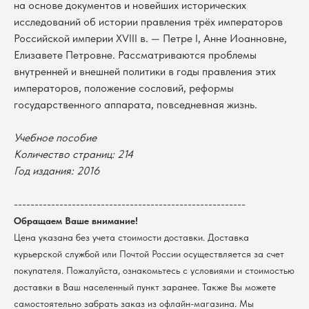
на основе документов и новейших исторических
исследований об истории правления трёх императоров
Российской империи XVIII в. — Петре I, Анне Иоанновне,
Елизавете Петровне. Рассматриваются проблемы
внутренней и внешней политики в годы правления этих
императоров, положение сословий, реформы
государственного аппарата, повседневная жизнь.
Учебное пособие
Количество страниц: 214
В каталог
Год издания: 2016
Оплата
Новосибирский государственный
университет
Возврат
--------------------------------------------------------
г. Новосибирск, ул. Пирогова, 3
Обращаем Ваше внимание!
Доставка
ИНН 5408106490
Цена указана без учета стоимости доставки. Доставка
КПП 540801001
Мерч НГУ
курьерской службой или Почтой России осуществляется за счет
Контакты
покупателя. Пожалуйста, ознакомьтесь с условиями и стоимостью
доставки в Ваш населенный пункт заранее. Также Вы можете
Политика обработки персональных данных
самостоятельно забрать заказ из офлайн-магазина. Мы