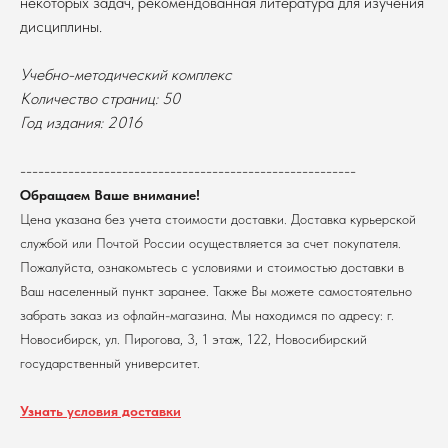
некоторых задач, рекомендованная литература для изучения
дисциплины.
Учебно-методический комплекс
Количество страниц: 50
Год издания: 2016
В каталог
Оплата
Новосибирский государственный
--------------------------------------------------------
университет
Возврат
Обращаем Ваше внимание!
г. Новосибирск, ул. Пирогова, 3
Доставка
Цена указана без учета стоимости доставки. Доставка курьерской
ИНН 5408106490
КПП 540801001
службой или Почтой России осуществляется за счет покупателя.
Мерч НГУ
Пожалуйста, ознакомьтесь с условиями и стоимостью доставки в
Контакты
Ваш населенный пункт заранее. Также Вы можете самостоятельно
забрать заказ из офлайн-магазина. Мы находимся по адресу: г.
Политика обработки персональных данных
Новосибирск, ул. Пирогова, 3, 1 этаж, 122, Новосибирский
Согласие на обработку персональных данных
пользователей сайта
государственный университет.
@2026 Новосибирский государственный университет.
Все права защищены
Узнать условия доставки