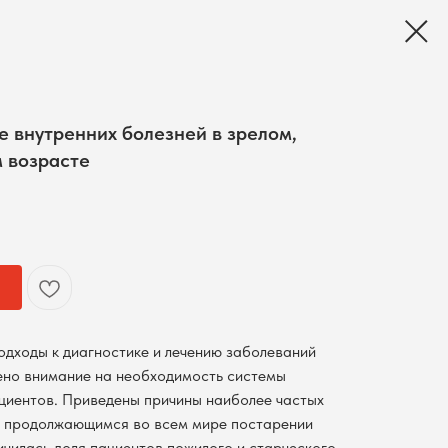
е внутренних болезней в зрелом,
 возрасте
одходы к диагностике и лечению заболеваний
ено внимание на необходимость системы
ациентов. Приведены причины наиболее частых
с продолжающимся во всем мире постарении
ичилась доля пациентов пожилого и старческого