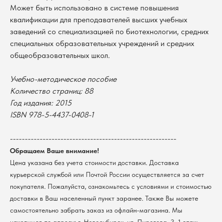
Может быть использовано в системе повышения
квалификации для преподавателей высших учебных
заведений со специализацией по биотехнологии, средних
специальных образовательных учреждений и средних
В каталог
общеобразовательных школ.
Оплата
Новосибирский государственный
Учебно-методическое пособие
университет
Возврат
Количество страниц: 88
г. Новосибирск, ул. Пирогова, 3
Доставка
ИНН 5408106490
Год издания: 2015
КПП 540801001
Мерч НГУ
ISBN 978-5-4437-0408-1
Контакты
--------------------------------------------------------
Обращаем Ваше внимание!
Политика обработки персональных данных
Цена указана без учета стоимости доставки. Доставка
Согласие на обработку персональных данных
пользователей сайта
курьерской службой или Почтой России осуществляется за счет
@2026 Новосибирский государственный университет.
покупателя. Пожалуйста, ознакомьтесь с условиями и стоимостью
Все права защищены
доставки в Ваш населенный пункт заранее. Также Вы можете
самостоятельно забрать заказ из офлайн-магазина. Мы